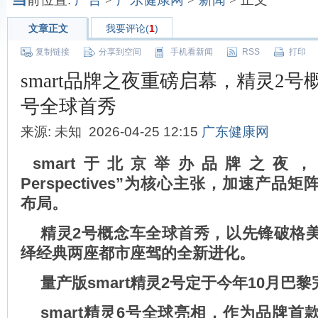
文章正文
我要评论(
1
)
复制链接
分享到空间
手机看新闻
RSS
打印
smart品牌之夜重磅启幕，精灵2号
号全球首秀
来源: 未知 2026-04-25 12:15
广东健康网
smart
于北京举办品牌之夜
Perspectives”
为核心
主张
，加速产品矩
布局。
精灵
2
号概念车全球首秀，以先锋破格
绎
经典两座都市座驾的全新
进化
。
量产版
smart
精灵
2
号定于今年
10
月巴黎
smart
精灵
6
号全球亮相，作为品牌首