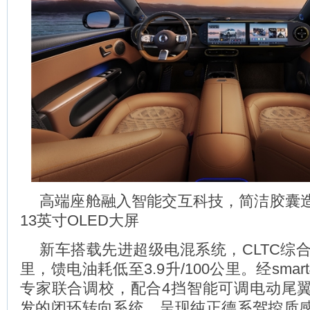
高端座舱融入智能交互科技，简洁胶囊
13英寸OLED大屏
新车搭载先进超级电混系统，CLTC综合
里，馈电油耗低至3.9升/100公里。经sma
专家联合调校，配合4挡智能可调电动尾
发的闭环转向系统，呈现纯正德系驾控质