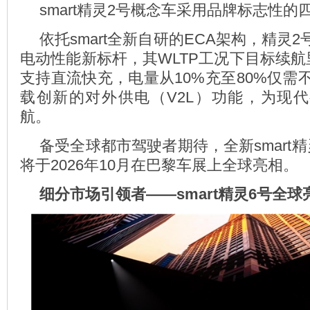
smart精灵2号概念车采用品牌标志性的
依托smart全新自研的ECA架构，精灵
电动性能新标杆，其WLTP工况下目标续航
支持直流快充，电量从10%充至80%仅需
载创新的对外供电（V2L）功能，为现
航。
备受全球都市驾驶者期待，全新smart
将于2026年10月在巴黎车展上全球亮相。
细分市场引领者
——smart
精灵
6
号全球