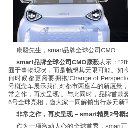
康毅先生，smart品牌全球公司CMO
smart
品牌全球公司
CMO
康毅
表示：“28
囿于事物现状，而是畅想其无限可能。如
何时候都更需要拥抱‘Change of Perspect
号概念车展示我们对都市两座车的新愿景，
常之作，再次呈现’。与此同时，品牌首款
6号全球亮相，邀大家一同解锁出行多元新可
非常之作，再次呈现
– smart
精灵
2
号概
作为一项激动人心的全球首秀，smart正式