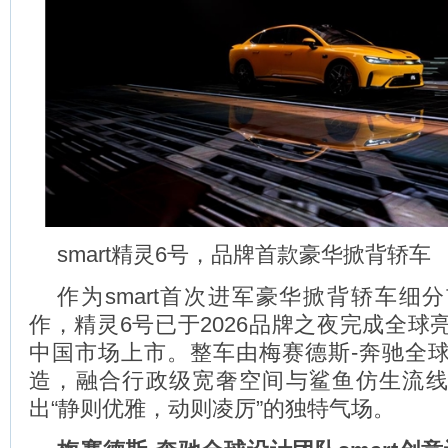
smart精灵6号，品牌首款豪华掀背轿车
作为smart首次进军豪华掀背轿车细
作，精灵6号已于2026品牌之夜完成全球
中国市场上市。整车由梅赛德斯-奔驰全
造，融合行政级宽奢空间与鲨鱼仿生流
出“静则优雅，动则凌厉”的独特气场。