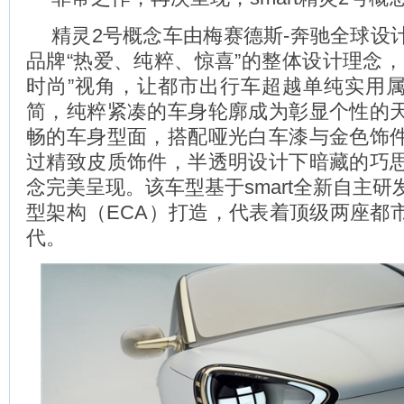
精灵2号概念车由梅赛德斯-奔驰全球设
品牌“热爱、纯粹、惊喜”的整体设计理念，
时尚”视角，让都市出行车超越单纯实用
简，纯粹紧凑的车身轮廓成为彰显个性的
畅的车身型面，搭配哑光白车漆与金色饰
过精致皮质饰件，半透明设计下暗藏的巧
念完美呈现。该车型基于smart全新自主
型架构（ECA）打造，代表着顶级两座都
代。