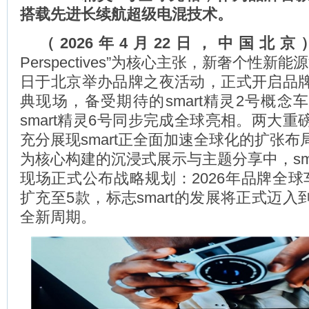
搭载先进长续航超级电混技术。
（
2026
年
4
月
22
日，中国北京
Perspectives”为核心主张，新奢个性新能
日于北京举办品牌之夜活动，正式开启品
典现场，备受期待的smart精灵2号概念
smart精灵6号同步完成全球亮相。两大
充分展现smart正全面加速全球化的扩张
为核心构建的沉浸式展示与主题分享中，sm
现场正式公布战略规划：2026年品牌全球
扩充至5款，标志smart的发展将正式迈
全新周期。