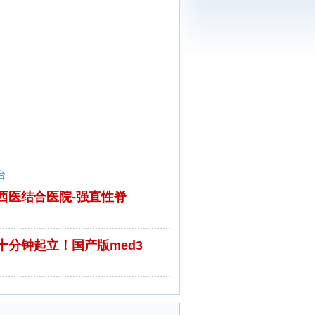
西医结合医院-强直性脊
十分钟起立！国产版med3