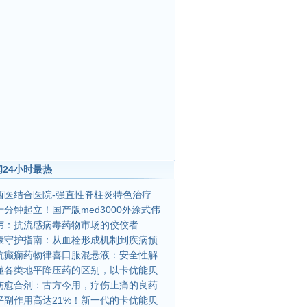
24小时最热
西医结合医院-强直性脊柱炎特色治疗
分钟起立！国产版med3000外涂式伟
韦：抗流感病毒药物市场的佼佼者
康守护指南：从血栓形成机制到疾病预
抗癫痫药物律喜口服混悬液：安全性解
懂各类地平降压药的区别，以卡优能贝
伤愈合剂：古方今用，疗伤止痛的良药
平副作用高达21%！新一代的卡优能贝