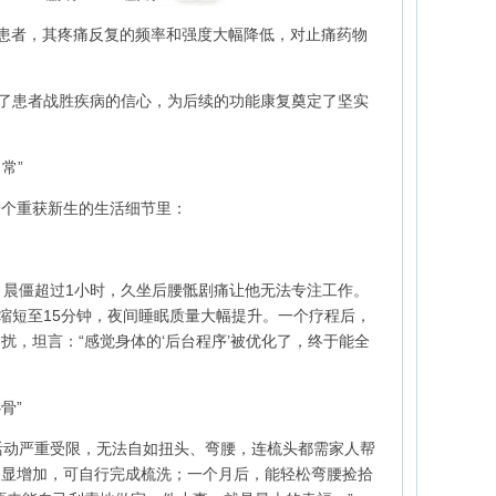
的患者，其疼痛反复的频率和强度大幅降低，对止痛药物
强了患者战胜疾病的信心，为后续的功能康复奠定了坚实
常”
一个重获新生的生活细节里：
，晨僵超过1小时，久坐后腰骶剧痛让他无法专注工作。
间缩短至15分钟，夜间睡眠质量大幅提升。一个疗程后，
扰，坦言：“感觉身体的‘后台程序’被优化了，终于能全
骨”
活动严重受限，无法自如扭头、弯腰，连梳头都需家人帮
明显增加，可自行完成梳洗；一个月后，能轻松弯腰捡拾