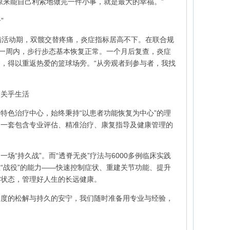
原来能自己利索地做完一件小事，就是最大的幸福。”
”
病活动期，双髋交替疼痛，炎症指标居高不下。在联合规
疗一周内，步行步态基本恢复正常。一个月后复查，炎症
，得以重返热爱的篮球场旁。“从旁观者到参与者，我找
更关乎生活
特色治疗中心，始终秉持“以患者功能恢复为中心”的理
是一套包含专业评估、精准治疗、康复指导及健康管理的
场“持久战”。而“透脊无炎”疗法与6000多例临床实践
“战役”的能力——快速控制症状、重建关节功能、提升
的状态，管理好人生的长远健康。
深度的松解与持久的安宁，我们随时准备用专业与经验，