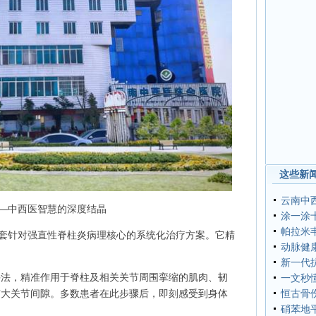
这些新闻
云南中
——中西医智慧的深度结晶
涂一涂十
帕拉米
一套针对强直性脊柱炎病理核心的系统化治疗方案。它精
动脉健
新一代
向手法，精准作用于脊柱及相关关节周围挛缩的肌肉、韧
一文秒
扩大关节间隙。多数患者在此步骤后，即刻感受到身体
恒古骨
硝苯地