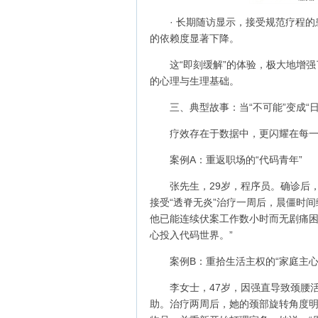
· 长期随访显示，接受规范疗程
的依赖度显著下降。
这“即刻缓解”的体验，极大地增
的心理与生理基础。
三、典型故事：当“不可能”变成“日
疗效存在于数据中，更闪耀在每
案例A：重返职场的“代码青年”
张先生，29岁，程序员。确诊后
接受“透脊无炎”治疗一周后，晨僵时
他已能连续伏案工作数小时而无剧痛困
心投入代码世界。”
案例B：重拾生活主权的“家庭主心
李女士，47岁，因强直导致颈腰
助。治疗两周后，她的颈部旋转角度