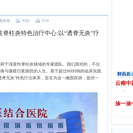
看新闻
RSS
打印
性脊柱炎特色治疗中心:以“透脊无炎”疗
深耕于强直性脊柱炎领域的专家团队。我们面对的，不仅
痛与僵硬日夜困扰的人生。基于超过6000例的临床实践
透脊无炎”特色疗法体系，旨在为这一顽固疾病，提供一
财讯看台
云南中
...
涂一涂
...